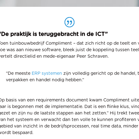
“De praktijk is teruggebracht in de ICT”
Toen tuinbouwbedrijf Compliment – dat zich richt op de teelt en
toe was aan nieuwe software, bleek juist de koppeling tussen tee
vertelt directielid en mede-eigenaar Peer Schraven.
“De meeste
ERP systemen
zijn volledig gericht op de handel, t
verpakken en handel nodig hebben.”
Op basis van een requirements document kwam Compliment uiteind
jaar is begonnen met de implementatie. Dat is een flinke klus, vi
gezet en zijn nu de laatste stappen aan het zetten.” Hij trekt twe
van het systeem en verwacht dan ten volle te kunnen profiteren 
gebied van inzicht in de bedrijfsprocessen, real time data, minder
wordt bespaard.