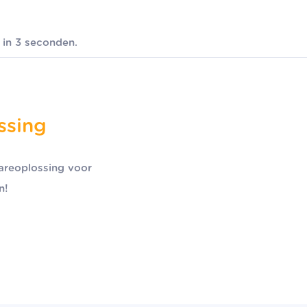
 in 3 seconden.
ssing
areoplossing voor
n!