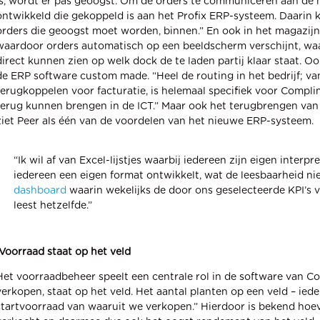
is, wordt er pas geoogst. Om de orders te communiceren aan de m
ontwikkeld die gekoppeld is aan het Profix ERP-systeem. Daarin kr
orders die geoogst moet worden, binnen.” En ook in het magazij
waardoor orders automatisch op een beeldscherm verschijnt, wa
direct kunnen zien op welk dock de te laden partij klaar staat. Oo
de ERP software custom made. “Heel de routing in het bedrijf; va
terugkoppelen voor facturatie, is helemaal specifiek voor Compli
terug kunnen brengen in de ICT.” Maar ook het terugbrengen van 
ziet Peer als één van de voordelen van het nieuwe ERP-systeem.
“Ik wil af van Excel-lijstjes waarbij iedereen zijn eigen interpr
iedereen een eigen format ontwikkelt, wat de leesbaarheid n
dashboard
waarin wekelijks de door ons geselecteerde KPI’s ve
leest hetzelfde.”
Voorraad staat op het veld
Het voorraadbeheer speelt een centrale rol in de software van C
verkopen, staat op het veld. Het aantal planten op een veld – ieder
startvoorraad van waaruit we verkopen.” Hierdoor is bekend hoeve