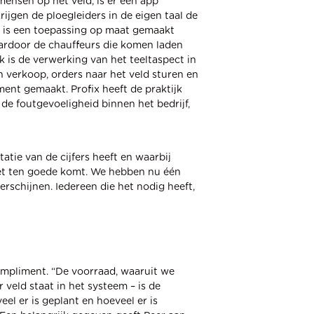
ensen op het veld, is er een app
ijgen de ploegleiders in de eigen taal de
n is een toepassing op maat gemaakt
ardoor de chauffeurs die komen laden
k is de verwerking van het teeltaspect in
n verkoop, orders naar het veld sturen en
ment gemaakt. Profix heeft de praktijk
de foutgevoeligheid binnen het bedrijf,
etatie van de cijfers heeft en waarbij
iet ten goede komt. We hebben nu één
rschijnen. Iedereen die het nodig heeft,
ompliment. “De voorraad, waaruit we
 veld staat in het systeem – is de
el er is geplant en hoeveel er is