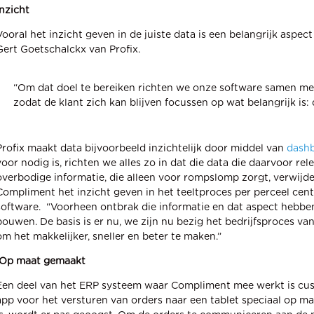
Inzicht
Vooral het inzicht geven in de juiste data is een belangrijk aspec
Gert Goetschalckx van Profix.
“Om dat doel te bereiken richten we onze software samen met 
zodat de klant zich kan blijven focussen op wat belangrijk is: d
Profix maakt data bijvoorbeeld inzichtelijk door middel van
dash
voor nodig is, richten we alles zo in dat die data die daarvoor rel
overbodige informatie, die alleen voor rompslomp zorgt, verwijder
Compliment het inzicht geven in het teeltproces per perceel cent
software. “Voorheen ontbrak die informatie en dat aspect hebben 
bouwen. De basis is er nu, we zijn nu bezig het bedrijfsproces v
om het makkelijker, sneller en beter te maken.”
Op maat gemaakt
Een deel van het ERP systeem waar Compliment mee werkt is cus
app voor het versturen van orders naar een tablet speciaal op ma