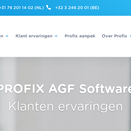

+31 76 201 14 02 (NL)
+32 3 246 20 01 (BE)
en
Klant ervaringen
Profix aanpak
Over Profix
PROFIX AGF Softwar
Klanten ervaringen