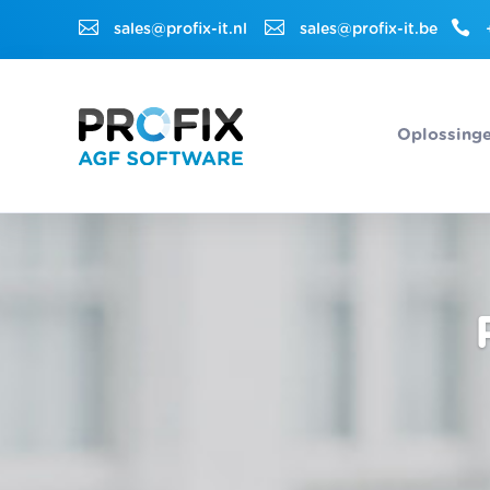



sales@profix-it.nl
sales@profix-it.be
Oplossing