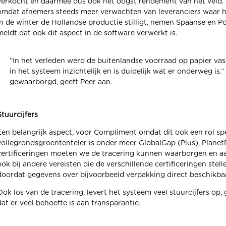
verkocht en daarmee dus ook het oogst rendement van het veld. 
omdat afnemers steeds meer verwachten van leveranciers waar het 
in de winter de Hollandse productie stilligt, nemen Spaanse en Po
meldt dat ook dit aspect in de software verwerkt is.
”In het verleden werd de buitenlandse voorraad op papier vas
in het systeem inzichtelijk en is duidelijk wat er onderweg is.”
gewaarborgd, geeft Peer aan.
Stuurcijfers
Een belangrijk aspect, voor Compliment omdat dit ook een rol spee
vollegrondsgroententeler is onder meer GlobalGap (Plus), PlanetP
certificeringen moeten we de tracering kunnen waarborgen en a
ook bij andere vereisten die de verschillende certificeringen stel
doordat gegevens over bijvoorbeeld verpakking direct beschikbaa
Ook los van de tracering, levert het systeem veel stuurcijfers op, 
dat er veel behoefte is aan transparantie.